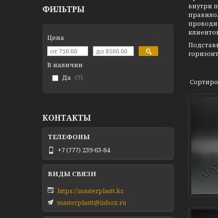
внутри п
ФИЛЬТРЫ
правило,
проводи
клиенто
Цена
Подставк
горизон
В наличии
Да
7
КОНТАКТЫ
+7 (777) 239-63-84
https://masterplastt.kz
masterplastt@inbox.ru