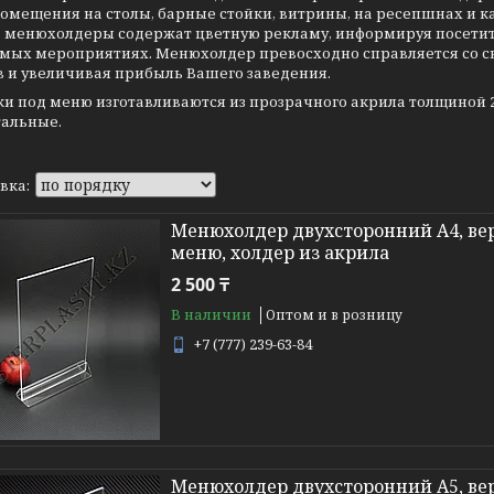
омещения на столы, барные стойки, витрины, на ресепшнах и к
 менюхолдеры содержат цветную рекламу, информируя посетите
мых мероприятиях. Менюхолдер превосходно справляется со с
в и увеличивая прибыль Вашего заведения.
и под меню изготавливаются из прозрачного акрила толщиной 2-3
тальные.
Менюхолдер двухсторонний А4, вер
меню, холдер из акрила
2 500 ₸
В наличии
Оптом и в розницу
+7 (777) 239-63-84
Менюхолдер двухсторонний А5, вер