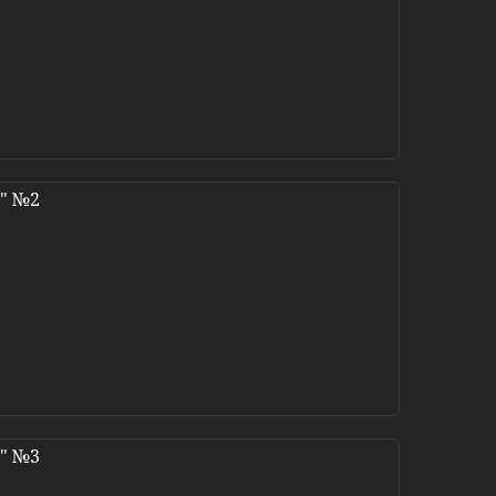
O" №2
O" №3