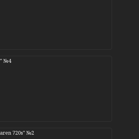
O" №4
aren 720s" №2