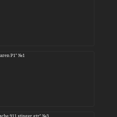
aren P1" №1
che 911 stinger gtr" №3