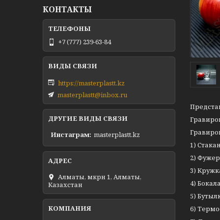
КОНТАКТЫ
+7 (777) 239-63-84
https://masterplastt.kz
masterplastt@inbox.ru
Предста
ДРУГИЕ ВИДЫ СВЯЗИ
Гравиро
Гравиров
Инстаграм
masterplastt.kz
1) Стака
2) Фуже
3) Кружк
Алматы, мкрн 1, Алматы,
4) Бокал
Казахстан
5) Бутыл
6) Термо