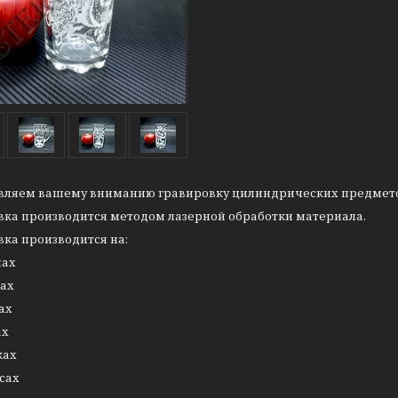
вляем вашему вниманию гравировку цилиндрических предмето
вка производится методом лазерной обработки материала.
ка производится на:
нах
рах
ах
ах
ках
сах