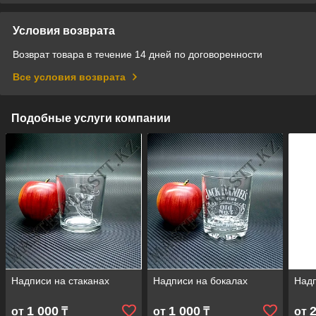
Условия возврата
Возврат товара в течение 14 дней по договоренности
Все условия возврата
Подобные услуги компании
Надписи на стаканах
Надписи на бокалах
Над
1 000
1 000
от
₸
от
₸
от