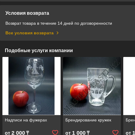
Условия возврата
Возврат товара в течение 14 дней по договоренности
Все условия возврата
Подобные услуги компании
Надписи на фужерах
Брендирование кружек
Брен
2 000
1 000
от
₸
от
₸
от