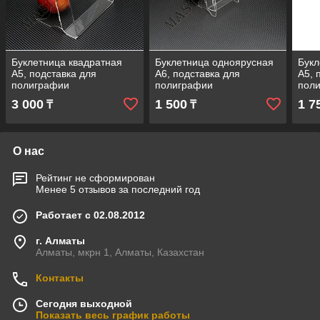
Буклетница квадратная
Буклетница одноярусная
Букл
А5, подставка для
А6, подставка для
А5, 
полиграфии
полиграфии
пол
3 000
1 500
1 7
₸
₸
О нас
Рейтинг не сформирован
Менее 5 отзывов за последний год
Работает с 02.08.2012
г. Алматы
Алматы, мкрн 1, Алматы, Казахстан
Контакты
Сегодня выходной
Показать весь график работы