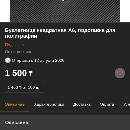
Буклетница квадратная А6, подставка для
полиграфии
Под заказ
Опт и розница
Отправка с
12 августа 2026
1 500
₸
1 400 ₸
от 100 шт.
Описание
Характеристики
Доставка
Оплата
Усл
Описание