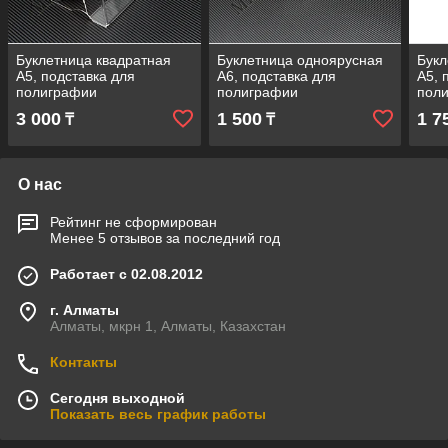
Буклетница квадратная
Буклетница одноярусная
Букл
А5, подставка для
А6, подставка для
А5, 
полиграфии
полиграфии
пол
3 000
1 500
1 7
₸
₸
О нас
Рейтинг не сформирован
Менее 5 отзывов за последний год
Работает с 02.08.2012
г. Алматы
Алматы, мкрн 1, Алматы, Казахстан
Контакты
Сегодня выходной
Показать весь график работы