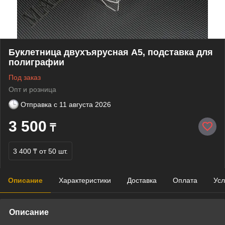
Буклетница двухъярусная А5, подставка для
полиграфии
Под заказ
Опт и розница
Отправка с
11 августа 2026
3 500
₸
3 400 ₸
от 50 шт.
Описание
Характеристики
Доставка
Оплата
Усл
Описание