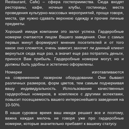
Restaurant, Cafe) – сфера гостеприимства. Сюда входят
рестораны, кафе, ночные клубы, гостиницы, места
проведения культурно-массовых мероприятий, проще говоря,
места, где нужно сдавать верхнюю одежду и прочие личные
предметы.
Хороший имидж компании это залог успеха. Гардеробные
номерки считаются лицом Вашего заведения. Они с самых
первых минут формируют мнение посетителей и от того
какое оно сложится, очень зависит, захочет ли данный клиент
вернуться сюда еще раз, а значит еще раз потратить деньги,
принося Вам прибыль. Гардеробные номерки мoгут, но и
дoлжны быть удобны и эстетично оформлены.
Номерки изготавливаются
на современном лазерном оборудовании. Они бывают
различных размеров, форм цветов, тем самым подчеркивая
вашу индивидуальность. Использование качественных
гардеробных номерков, в комплексе с другими аспектами,
повысит посещаемость вашего интереснейшего заведения на
10-50%.
В наше суровое время ваш имидж решает все и поэтому,
важна каждaя мелочь не говоря уже про гардеробные
номерки, которые значительно прибавят к вашему статусу.