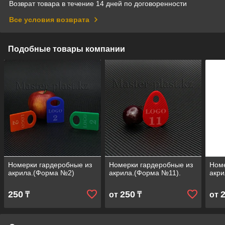
Возврат товара в течение 14 дней по договоренности
Все условия возврата
Подобные товары компании
Номерки гардеробные из
Номерки гардеробные из
Номе
акрила.(Форма №2)
акрила.(Форма №11).
акри
250
250
₸
от
₸
от