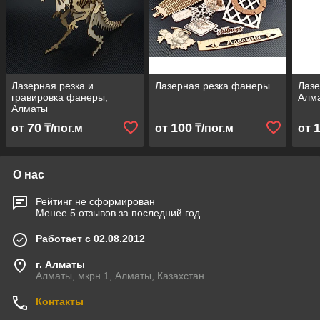
Лазерная резка и
Лазерная резка фанеры
Лазе
гравировка фанеры,
Алм
Алматы
70
100
от
₸/пог.м
от
₸/пог.м
от
О нас
Рейтинг не сформирован
Менее 5 отзывов за последний год
Работает с 02.08.2012
г. Алматы
Алматы, мкрн 1, Алматы, Казахстан
Контакты