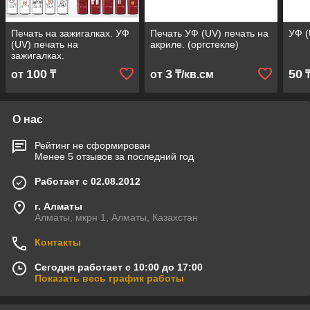
Печать на зажигалках. УФ
Печать УФ (UV) печать на
УФ (
(UV) печать на
акриле. (оргстекле)
зажигалках.
100
3
50
от
₸
от
₸/кв.см
О нас
Рейтинг не сформирован
Менее 5 отзывов за последний год
Работает с 02.08.2012
г. Алматы
Алматы, мкрн 1, Алматы, Казахстан
Контакты
Сегодня работает с 10:00 до 17:00
Показать весь график работы