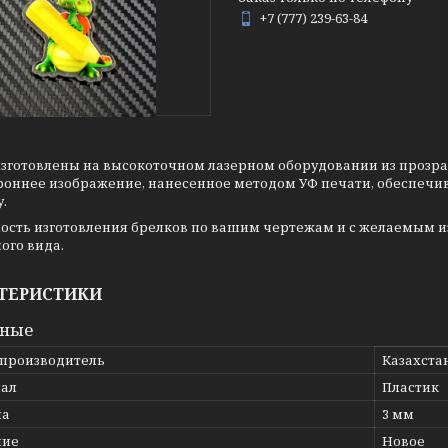
+7 (777) 239-63-84
зготовлены на высокоточном лазерном оборудовании из прозрачн
роннее изображение, нанесенное методом УФ печати, обеспечив
.
ость изготовления брелков по вашим чертежам и с желаемым 
ого вида.
ТЕРИСТИКИ
вные
 производитель
Казахста
ал
Пластик
на
3 мм
ние
Новое