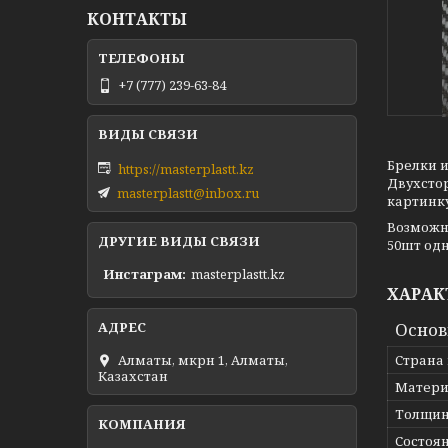
КОНТАКТЫ
+7 (777) 239-63-84
Брелки и
https://masterplastt.kz
Двухсто
masterplastt@inbox.ru
картинку
Возможн
ДРУГИЕ ВИДЫ СВЯЗИ
50шт одн
Инстаграм
masterplastt.kz
ХАРАК
Осно
Алматы, мкрн 1, Алматы,
Страна
Казахстан
Матери
Толщи
Состоя