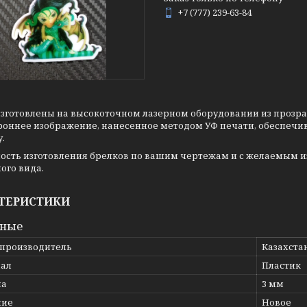
+7 (777) 239-63-84
зготовлены на высокоточном лазерном оборудовании из прозрачн
роннее изображение, нанесенное методом УФ печати, обеспечив
.
ость изготовления брелков по вашим чертежам и с желаемым 
ого вида.
ТЕРИСТИКИ
вные
 производитель
Казахста
ал
Пластик
на
3 мм
ние
Новое