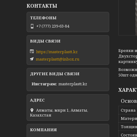
КОНТАКТЫ
+7 (777) 239-63-84
Брелки и
https://masterplastt.kz
Двухсто
masterplastt@inbox.ru
картинку
Возможн
ДРУГИЕ ВИДЫ СВЯЗИ
50шт одн
Инстаграм
masterplastt.kz
ХАРАК
Осно
Алматы, мкрн 1, Алматы,
Страна
Казахстан
Матери
Толщи
Состоя