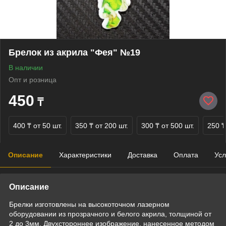
Брелок из акрила "Фея" №19
В наличии
Опт и розница
450
₸
400 ₸
от 50 шт.
350 ₸
от 200 шт.
300 ₸
от 500 шт.
250 ₸
Описание
Характеристики
Доставка
Оплата
Усл
Описание
Брелки изготовлены на высокоточном лазерном
оборудовании из прозрачного и белого акрила, толщиной от
2 до 3мм. Двухстороннее изображение, нанесенное методом