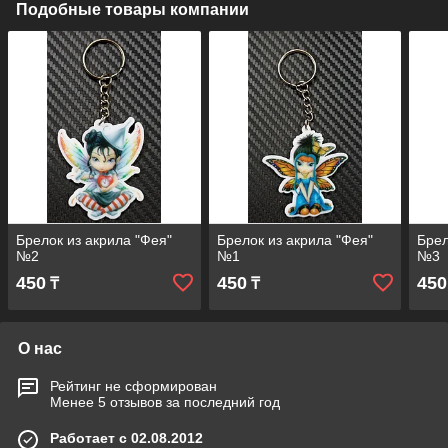
Подобные товары компании
Брелок из акрила "Фея"
Брелок из акрила "Фея"
Брел
№2
№1
№3
450
450
450
₸
₸
О нас
Рейтинг не сформирован
Менее 5 отзывов за последний год
Работает с 02.08.2012