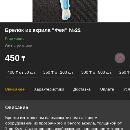
Брелок из акрила "Фея" №22
В наличии
Опт и розница
450
₸
400 ₸
от 50 шт.
350 ₸
от 200 шт.
300 ₸
от 500 шт.
250 ₸
Описание
Характеристики
Доставка
Оплата
Усл
Описание
Брелки изготовлены на высокоточном лазерном
оборудовании из прозрачного и белого акрила, толщиной от
2 до 3мм. Двухстороннее изображение, нанесенное методом