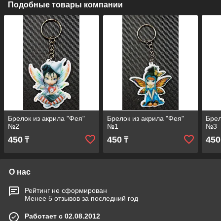
Подобные товары компании
Брелок из акрила "Фея"
Брелок из акрила "Фея"
Брел
№2
№1
№3
450
450
450
₸
₸
О нас
Рейтинг не сформирован
Менее 5 отзывов за последний год
Работает с 02.08.2012