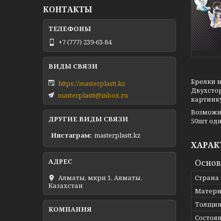
КОНТАКТЫ
+7 (777) 239-63-84
Брелки и
https://masterplastt.kz
Двухсто
masterplastt@inbox.ru
картинку
Возможн
ДРУГИЕ ВИДЫ СВЯЗИ
50шт одн
Инстаграм
masterplastt.kz
ХАРАК
Осно
Алматы, мкрн 1, Алматы,
Страна
Казахстан
Матери
Толщи
Состоя