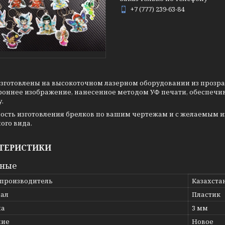
+7 (777) 239-63-84
зготовлены на высокоточном лазерном оборудовании из прозрачн
роннее изображение, нанесенное методом УФ печати, обеспечив
.
ость изготовления брелков по вашим чертежам и с желаемым 
ого вида.
ТЕРИСТИКИ
вные
 производитель
Казахста
ал
Пластик
на
3 мм
ние
Новое