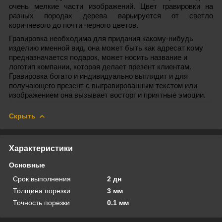
очень мелкие части изображений. Цвет гравировки на
разных породах дерева варьируется от светло
коричневого до почти черного цветов.
Гравировка необходима для придания какому-нибудь
изделию именной вид, она может быть как адресат кому
предназначается подарок, может носить название и
логотип компании, которая делает презент клиентам.
Гравировка богато и индивидуально выглядит и для
получающего презент с выгравированным текстом или
изображением она вызывает восторг и приятные эмоции.
Скрыть
Характеристики
Основные
Срок выполнения
2 дн
Толщина порезки
3 мм
Точность порезки
0.1 мм