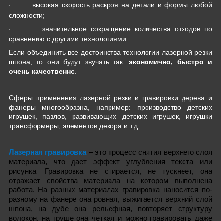
высокая скорость раскроя на детали и формы любой
·
сложности;
значительное сокращение количества отходов по
·
сравнению с другими технологиями.
Если объединить все достоинства технологии лазерной резки
шпона, то они будут звучать так:
экономично, быстро и
очень качественно
.
C
феры применения лазерной резки и гравировки дерева и
фанеры многообразна, например: производство детских
игрушек, пазлов, развивающих детских игрушек, игрушки
трансформеры, элементов декора и т.д.
Лазерная гравировка
– это процесс снятия верхнего слоя
материала, что дает эффект углубления текста или
рисунка. Гравировка не стирается, не тускнеет, она
отражает свойства материала на котором выполнена
работа. На разных материалах гравировка наносится по-
разному на фанере она ровная, выжигается верхний слой
шпона, на дубе она рельефная, повторяет структуру
волокон, на груше она четкая и можно гравировать даже