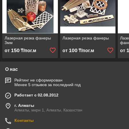
Лазерная резка фанеры
Лазерная резка фанеры
Лазе
3мм
фан
150
100
от
₸/пог.м
от
₸/пог.м
от
О нас
Рейтинг не сформирован
Менее 5 отзывов за последний год
Работает с 02.08.2012
г. Алматы
Алматы, мкрн 1, Алматы, Казахстан
Контакты