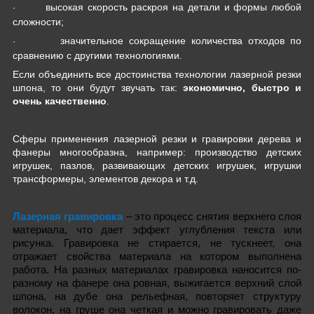
высокая скорость раскроя на детали и формы любой
·
сложности;
значительное сокращение количества отходов по
·
сравнению с другими технологиями.
Если объединить все достоинства технологии лазерной резки
шпона, то они будут звучать так:
экономично, быстро и
очень качественно
.
C
феры применения лазерной резки и гравировки дерева и
фанеры многообразна, например: производство детских
игрушек, пазлов, развивающих детских игрушек, игрушки
трансформеры, элементов декора и т.д.
Лазерная гравировка
– это процесс снятия верхнего слоя
материала, что дает эффект углубления текста или
рисунка. Гравировка не стирается, не тускнеет, она
отражает свойства материала на котором выполнена
работа. На разных материалах гравировка наносится по-
разному на фанере она ровная, выжигается верхний слой
шпона, на дубе она рельефная, повторяет структуру
волокон, на груше она четкая и можно гравировать даже