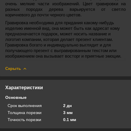
очень мелкие части изображений. Цвет гравировки на
разных породах дерева варьируется от светло
коричневого до почти черного цветов.
Гравировка необходима для придания какому-нибудь
изделию именной вид, она может быть как адресат кому
предназначается подарок, может носить название и
логотип компании, которая делает презент клиентам.
Гравировка богато и индивидуально выглядит и для
получающего презент с выгравированным текстом или
изображением она вызывает восторг и приятные эмоции.
Скрыть
Характеристики
Основные
Срок выполнения
2 дн
Толщина порезки
3 мм
Точность порезки
0.1 мм