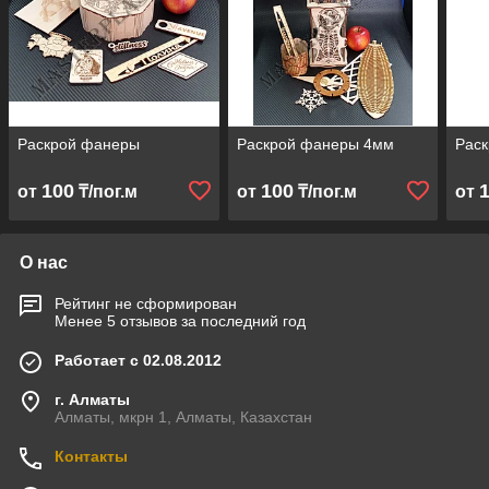
Раскрой фанеры
Раскрой фанеры 4мм
Рас
100
100
от
₸/пог.м
от
₸/пог.м
от
О нас
Рейтинг не сформирован
Менее 5 отзывов за последний год
Работает с 02.08.2012
г. Алматы
Алматы, мкрн 1, Алматы, Казахстан
Контакты