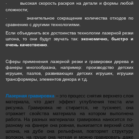
высокая скорость раскроя на детали и формы любой
·
сложности;
значительное сокращение количества отходов по
·
сравнению с другими технологиями.
Если объединить все достоинства технологии лазерной резки
шпона, то они будут звучать так:
экономично, быстро и
очень качественно
.
C
феры применения лазерной резки и гравировки дерева и
фанеры многообразна, например: производство детских
игрушек, пазлов, развивающих детских игрушек, игрушки
трансформеры, элементов декора и т.д.
Лазерная гравировка
– это процесс снятия верхнего слоя
материала, что дает эффект углубления текста или
рисунка. Гравировка не стирается, не тускнеет, она
отражает свойства материала на котором выполнена
работа. На разных материалах гравировка наносится по-
разному на фанере она ровная, выжигается верхний слой
шпона, на дубе она рельефная, повторяет структуру
волокон, на груше она четкая и можно гравировать даже