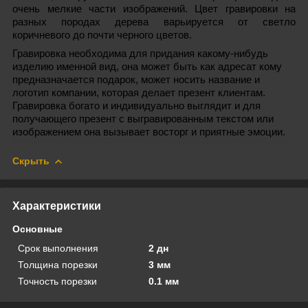
очень мелкие части изображений. Цвет гравировки на
разных породах дерева варьируется от светло
коричневого до почти черного цветов.
Гравировка необходима для придания какому-нибудь
изделию именной вид, она может быть как адресат кому
предназначается подарок, может носить название и
логотип компании, которая делает презент клиентам.
Гравировка богато и индивидуально выглядит и для
получающего презент с выгравированным текстом или
изображением она вызывает восторг и приятные эмоции.
Скрыть
Характеристики
Основные
Срок выполнения
2 дн
Толщина порезки
3 мм
Точность порезки
0.1 мм