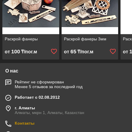
Раскрой фанеры
Раскрой фанеры 3мм
Рас
100
65
от
₸/пог.м
от
₸/пог.м
от
О нас
Рейтинг не сформирован
Менее 5 отзывов за последний год
Работает с 02.08.2012
г. Алматы
Алматы, мкрн 1, Алматы, Казахстан
Контакты